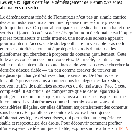
Les enjeux légaux derrière le déménagement de Flemmix.xs et les
alternatives du secteur
Le déménagement répété de Flemmix.xs n’est pas un simple caprice
des administrateurs, mais bien une réponse directe à une pression
juridique intense. On pourrait comparer cette situation à un chat et une
souris qui jouent à cache-cache : dès qu’un nom de domaine est bloqué
par les fournisseurs d’accès internet, une nouvelle adresse apparaît
pour maintenir l’accès. Cette stratégie illustre un véritable bras de fer
entre les autorités cherchant à protéger les droits d’auteur et les
plateformes qui cherchent à proposer du contenu gratuitement. Cette
lutte a des conséquences bien concrètes. D’un côté, les utilisateurs
subissent des interruptions soudaines et doivent sans cesse chercher la
dernière adresse fiable — un peu comme essayer de trouver un
magasin qui change d’adresse chaque semaine. De l’autre, cette
instabilité pousse certains à tomber dans les pièges des faux sites,
souvent truffés de publicités agressives ou de malwares. Face à cette
complexité, il est crucial de comprendre que le cadre légal vise à
protéger la création artistique, mais aussi à limiter les risques pour les
internautes. Les plateformes comme Flemmix.xs sont souvent
considérées illégales, car elles diffusent majoritairement des contenus
sans licence. En parallèle, ce contexte favorise l’émergence
d’alternatives légales et sécurisées, qui permettent une expérience
stable et respectueuse des droits. Pour découvrir comment profiter
d’une expérience télé unique et fiable, explorez notre article sur
IPTV