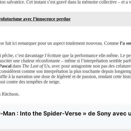
on salvatrice. Cet instant s’est gravé dans la mémoire collective – et a v
rofuturisme avec l’innocence perdue
, se fait ici remarquer pour un aspect totalement nouveau. Comme
l’a s
 pêche, c’est davantage l’écriture que la performance elle-même. Le pers
 à susciter une chaleur réconfortante – même si l’interprétation semble p
Pascal
dans
The Last of Us
, avec pour antagoniste non pas des créatur
considèrent comme son interprétation la plus touchante depuis longtemps
le à la narration une dose de légèreté et de passion, rendant cette histo
ussi contre des tempêtes de neige.
n Ritchson.
an : Into the Spider-Verse » de Sony avec un