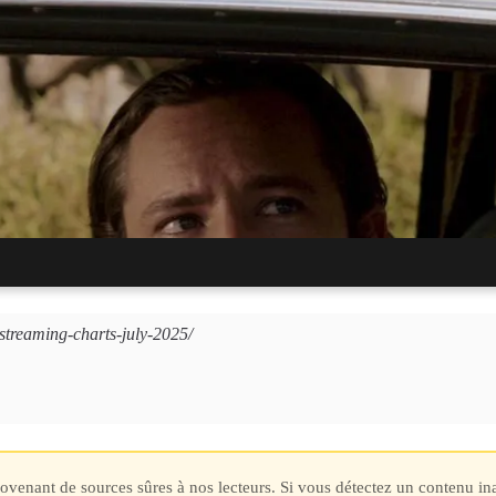
 de Rachel Zegler se rachète en streaming après une course contro
-streaming-charts-july-2025/
HS de Sigourney Weaver, composé à 76 % de Rotten Tomatoes, est 
provenant de sources sûres à nos lecteurs. Si vous détectez un contenu i