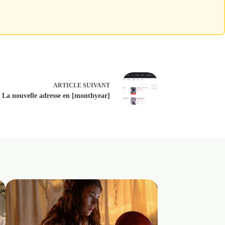
s de Lone Starr dans la vraie vie
ARTICLE
SUIVANT
 La nouvelle adresse en [monthyear]