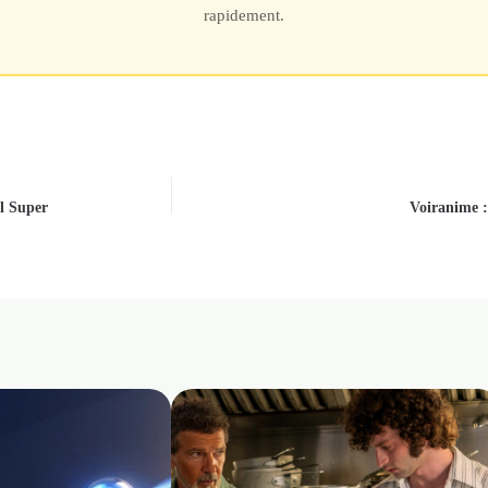
rapidement.
 s’améliore encore avec un film vedette de « Thunderbolts » et le fil
l Super
Voiranime :