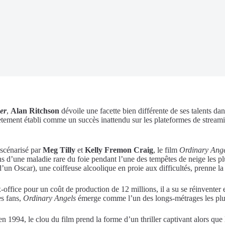
er
,
Alan Ritchson
dévoile une facette bien différente de ses talents da
ètement établi comme un succès inattendu sur les plateformes de streami
 scénarisé par
Meg Tilly
et
Kelly Fremon Craig
, le film
Ordinary Ange
ns d’une maladie rare du foie pendant l’une des tempêtes de neige les pl
d’un Oscar), une coiffeuse alcoolique en proie aux difficultés, prenne 
-office pour un coût de production de 12 millions, il a su se réinventer 
es fans,
Ordinary Angels
émerge comme l’un des longs-métrages les plus
1994, le clou du film prend la forme d’un thriller captivant alors que l