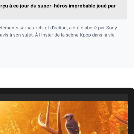
rçu à ce jour du super-héros improbable joué par
léments surnaturels et d'action, a été élaboré par Sony
is à son sujet. À l'instar de la scène Kpop dans la vie