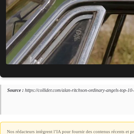
? « Blanche-Neige »
Source :
https://collider.com/alan-ritchson-ordinary-angels-top-10
? 30 ans plus tard, le blockbuster V
Nos rédacteurs intègrent l’IA pour fournir des contenus récents et 