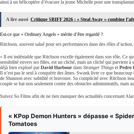
ainsi à un hélicoptère d’évacuer la jeune Michelle pour une transplantati
A lire aussi
Critique SBIFF 2026 : « Steal Away » combine l’af
Est-ce que « Ordinary Angels » mérite d’être regardé ?
Ritchson, souvent salué pour ses performances dans des rôles d’action
« Il est indéniable que Ritchson excelle également dans son rôle. Ce qui
sensibilité envers ses filles, est un cliché, mais un cliché qui parvient
déjà bien exploré par
David Harbour
dans
Stranger Things
et
Pedro 
Il n’est pas le seul à conquérir des âmes. Swank livre ce que beaucoup 
de Shannon avec subtilité et bravoure. Sa complicité avec Ritchson insuff
couple se bat non seulement contre des obstacles administratifs, mais a
Suivez So Films afin de ne rien manquer des actualités concernant Ala
« KPop Demon Hunters » dépasse « Spider-M
Tomatoes