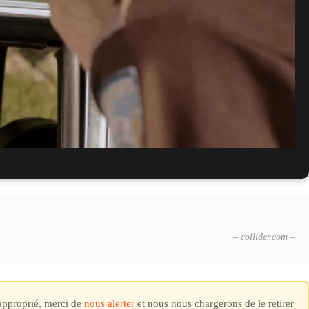
versée au box-office
un succès en streaming aux États-Unis
– collider.com –
napproprié, merci de
nous alerter
et nous nous chargerons de le retirer