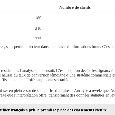
Nombre de clients
180
210
235
ces, sans perdre le lecteur dans une masse d’informations brute. C’est c
 réside dans l’analyse qui s’ensuit. C’est ici qu’on décèle les signaux for
 hausse du taux de conversion témoigne d’une stratégie commerciale effi
suffisante ou que l’offre augmente ses tarifs.
r en plein essor de son chiffre d’affaires. L’analyse a révélé que l’équ
rage que l’interprétation offre, transformant des données statiques en lev
ller français a pris la première place des classements Netflix