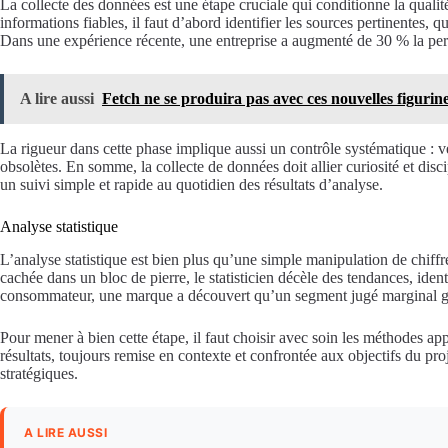
La collecte des données est une étape cruciale qui conditionne la qualit
informations fiables, il faut d’abord identifier les sources pertinentes,
Dans une expérience récente, une entreprise a augmenté de 30 % la pertin
A lire aussi
Fetch ne se produira pas avec ces nouvelles figuri
La rigueur dans cette phase implique aussi un contrôle systématique : vér
obsolètes. En somme, la collecte de données doit allier curiosité et disc
un suivi simple et rapide au quotidien des résultats d’analyse.
Analyse statistique
L’analyse statistique est bien plus qu’une simple manipulation de chiff
cachée dans un bloc de pierre, le statisticien décèle des tendances, ide
consommateur, une marque a découvert qu’un segment jugé marginal gén
Pour mener à bien cette étape, il faut choisir avec soin les méthodes app
résultats, toujours remise en contexte et confrontée aux objectifs du proj
stratégiques.
A LIRE AUSSI