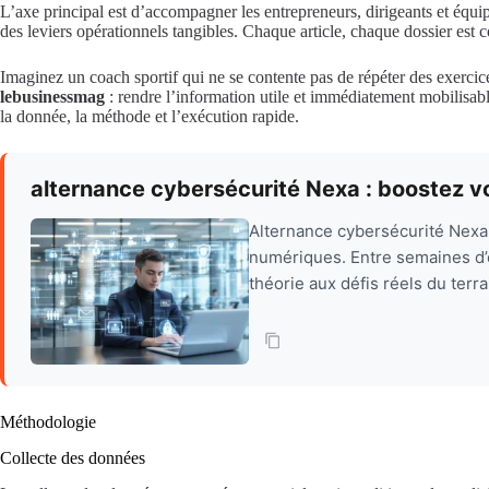
L’axe principal est d’accompagner les entrepreneurs, dirigeants et équip
des leviers opérationnels tangibles. Chaque article, chaque dossier est c
Imaginez un coach sportif qui ne se contente pas de répéter des exerci
lebusinessmag
: rendre l’information utile et immédiatement mobilisabl
la donnée, la méthode et l’exécution rapide.
alternance cybersécurité Nexa : boostez 
Alternance cybersécurité Nexa 
numériques. Entre semaines d’é
théorie aux défis réels du terrai
Méthodologie
Collecte des données