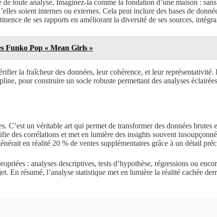
é de toute analyse. Imaginez-la comme la fondation d’une maison : sans b
 qu’elles soient internes ou externes. Cela peut inclure des bases de donn
ence de ses rapports en améliorant la diversité de ses sources, intégrant
nes Funko Pop « Mean Girls »
ifier la fraîcheur des données, leur cohérence, et leur représentativité.
ipline, pour construire un socle robuste permettant des analyses éclairée
res. C’est un véritable art qui permet de transformer des données brute
ntifie des corrélations et met en lumière des insights souvent insoupçon
érait en réalité 20 % de ventes supplémentaires grâce à un détail pré
ropriées : analyses descriptives, tests d’hypothèse, régressions ou encor
et. En résumé, l’analyse statistique met en lumière la réalité cachée derr