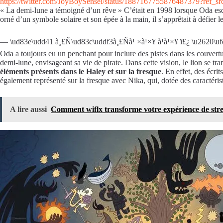
https://twitter.com/JoyBoySensei/status/1887167755876487379?ref_
« La demi-lune a témoigné d’un rêve » C’était en 1998 lorsque Oda esqu
orné d’un symbole solaire et son épée à la main, il s’apprêtait à défier
— \ud83e\udd41 à¸£Ñ\ud83c\uddf3à¸£Ñà¹ ×à¹×¥ à¹à¹×¥ ï£¿ \u2620
Oda a toujours eu un penchant pour inclure des pistes dans les couvertu
demi-lune, envisageant sa vie de pirate. Dans cette vision, le lion se tr
éléments présents dans le Haley et sur la fresque
. En effet, des écr
également représenté sur la fresque avec Nika, qui, dotée des caractéri
A lire aussi
Comment wiflx transforme votre expérience de str