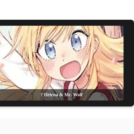
? Héléna & Mr. Wolf