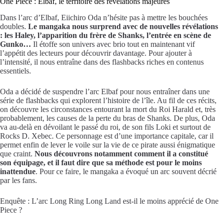
One Piece : Elbaf, le territoire des révélations majeures
Dans l’arc d’Elbaf, Eiichiro Oda n’hésite pas à mettre les bouchées
doubles.
Le mangaka nous surprend avec de nouvelles révélations
: les Haley, l’apparition du frère de Shanks, l’entrée en scène de
Gunko…
Il étoffe son univers avec brio tout en maintenant vif
l’appétit des lecteurs pour découvrir davantage. Pour ajouter à
l’intensité, il nous entraîne dans des flashbacks riches en contenus
essentiels.
Oda a décidé de suspendre l’arc Elbaf pour nous entraîner dans une
série de flashbacks qui explorent l’histoire de l’île. Au fil de ces récits,
on découvre les circonstances entourant la mort du Roi Harald et, très
probablement, les causes de la perte du bras de Shanks. De plus, Oda
va au-delà en dévoilant le passé du roi, de son fils Loki et surtout de
Rocks D. Xebec. Ce personnage est d’une importance capitale, car il
permet enfin de lever le voile sur la vie de ce pirate aussi énigmatique
que craint.
Nous découvrons notamment comment il a constitué
son équipage, et il faut dire que sa méthode est pour le moins
inattendue
. Pour ce faire, le mangaka a évoqué un arc souvent décrié
par les fans.
Enquête : L’arc Long Ring Long Land est-il le moins apprécié de One
Piece ?