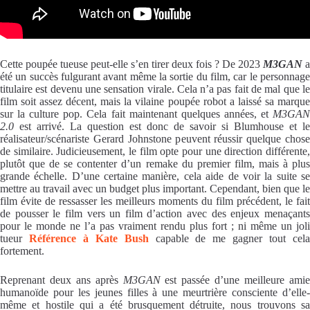
Cette poupée tueuse peut-elle s’en tirer deux fois ? De 2023
M3GAN
a
été un succès fulgurant avant même la sortie du film, car le personnage
titulaire est devenu une sensation virale. Cela n’a pas fait de mal que le
film soit assez décent, mais la vilaine poupée robot a laissé sa marque
sur la culture pop. Cela fait maintenant quelques années, et
M3GAN
2.0
est arrivé. La question est donc de savoir si Blumhouse et le
réalisateur/scénariste Gerard Johnstone peuvent réussir quelque chose
de similaire. Judicieusement, le film opte pour une direction différente,
plutôt que de se contenter d’un remake du premier film, mais à plus
grande échelle. D’une certaine manière, cela aide de voir la suite se
mettre au travail avec un budget plus important. Cependant, bien que le
film évite de ressasser les meilleurs moments du film précédent, le fait
de pousser le film vers un film d’action avec des enjeux menaçants
pour le monde ne l’a pas vraiment rendu plus fort ; ni même un joli
tueur
Référence à Kate Bush
capable de me gagner tout cel
fortement.
Reprenant deux ans après
M3GAN
est passée d’une meilleure ami
humanoïde pour les jeunes filles à une meurtrière consciente d’elle-
même et hostile qui a été brusquement détruite, nous trouvons sa