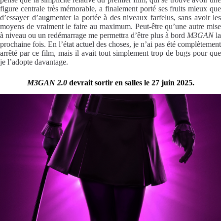
figure centrale très mémorable, a finalement porté ses fruits mieux que
d’essayer d’augmenter la portée à des niveaux farfelus, sans avoir les
moyens de vraiment le faire au maximum. Peut-être qu’une autre mise
à niveau ou un redémarrage me permettra d’être plus à bord
M3GAN
la
prochaine fois. En l’état actuel des choses, je n’ai pas été complètement
arrêté par ce film, mais il avait tout simplement trop de bugs pour que
je l’adopte davantage.
M3GAN 2.0
devrait sortir en salles le 27 juin 2025.