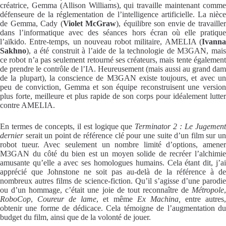
créatrice, Gemma (Allison Williams), qui travaille maintenant comme
défenseure de la réglementation de l’intelligence artificielle. La nièce
de Gemma, Cady (
Violet McGraw
), équilibre son envie de travaille
dans l’informatique avec des séances hors écran où elle pratique
l’aïkido. Entre-temps, un nouveau robot militaire, AMELIA (
Ivanna
Sakhno
), a été construit à l’aide de la technologie de M3GAN, mais
ce robot n’a pas seulement retourné ses créateurs, mais tente également
de prendre le contrôle de l’IA. Heureusement (mais aussi au grand dam
de la plupart), la conscience de M3GAN existe toujours, et avec un
peu de conviction, Gemma et son équipe reconstruisent une version
plus forte, meilleure et plus rapide de son corps pour idéalement lutter
contre AMELIA.
En termes de concepts, il est logique que
Terminator 2 : Le Jugemen
dernier
serait un point de référence clé pour une suite d’un film sur un
robot tueur. Avec seulement un nombre limité d’options, amener
M3GAN du côté du bien est un moyen solide de recréer l’alchimie
amusante qu’elle a avec ses homologues humains. Cela étant dit, j’ai
apprécié que Johnstone ne soit pas au-delà de la référence à de
nombreux autres films de science-fiction. Qu’il s’agisse d’une parodie
ou d’un hommage, c’était une joie de tout reconnaître de
Métropole
,
RoboCop
,
Coureur de lame
, et même
Ex Machina,
entre autres
obtenir une forme de dédicace. Cela témoigne de l’augmentation du
budget du film, ainsi que de la volonté de jouer.