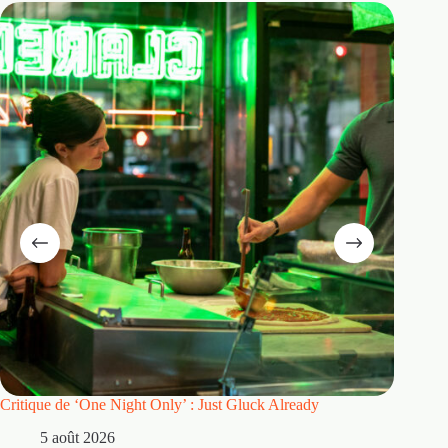
Critique de ‘One Night Only’ : Just Gluck Already
Mentions
avant mê
5 août 2026