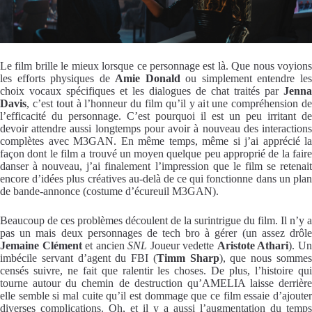
Le film brille le mieux lorsque ce personnage est là. Que nous voyions
les efforts physiques de
Amie Donald
ou simplement entendre le
choix vocaux spécifiques et les dialogues de chat traités par
Jenna
Davis
, c’est tout à l’honneur du film qu’il y ait une compréhension de
l’efficacité du personnage. C’est pourquoi il est un peu irritant de
devoir attendre aussi longtemps pour avoir à nouveau des interactions
complètes avec M3GAN. En même temps, même si j’ai apprécié la
façon dont le film a trouvé un moyen quelque peu approprié de la faire
danser à nouveau, j’ai finalement l’impression que le film se retenait
encore d’idées plus créatives au-delà de ce qui fonctionne dans un plan
de bande-annonce (costume d’écureuil M3GAN).
Beaucoup de ces problèmes découlent de la surintrigue du film. Il n’y a
pas un mais deux personnages de tech bro à gérer (un assez drôle
Jemaine Clément
et ancien
SNL
Joueur vedette
Aristote Athari
). U
imbécile servant d’agent du FBI (
Timm Sharp
), que nous somme
censés suivre, ne fait que ralentir les choses. De plus, l’histoire qui
tourne autour du chemin de destruction qu’AMELIA laisse derrière
elle semble si mal cuite qu’il est dommage que ce film essaie d’ajouter
diverses complications. Oh, et il y a aussi l’augmentation du temps