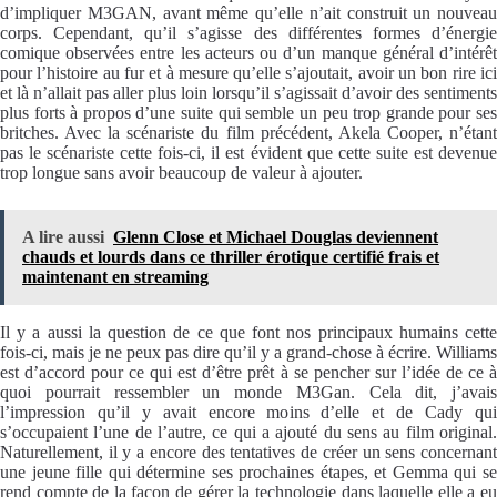
d’impliquer M3GAN, avant même qu’elle n’ait construit un nouveau
corps. Cependant, qu’il s’agisse des différentes formes d’énergie
comique observées entre les acteurs ou d’un manque général d’intérêt
pour l’histoire au fur et à mesure qu’elle s’ajoutait, avoir un bon rire ici
et là n’allait pas aller plus loin lorsqu’il s’agissait d’avoir des sentiments
plus forts à propos d’une suite qui semble un peu trop grande pour ses
britches. Avec la scénariste du film précédent, Akela Cooper, n’étant
pas le scénariste cette fois-ci, il est évident que cette suite est devenue
trop longue sans avoir beaucoup de valeur à ajouter.
A lire aussi
Glenn Close et Michael Douglas deviennent
chauds et lourds dans ce thriller érotique certifié frais et
maintenant en streaming
Il y a aussi la question de ce que font nos principaux humains cette
fois-ci, mais je ne peux pas dire qu’il y a grand-chose à écrire. Williams
est d’accord pour ce qui est d’être prêt à se pencher sur l’idée de ce à
quoi pourrait ressembler un monde M3Gan. Cela dit, j’avais
l’impression qu’il y avait encore moins d’elle et de Cady qui
s’occupaient l’une de l’autre, ce qui a ajouté du sens au film original.
Naturellement, il y a encore des tentatives de créer un sens concernant
une jeune fille qui détermine ses prochaines étapes, et Gemma qui se
rend compte de la façon de gérer la technologie dans laquelle elle a eu