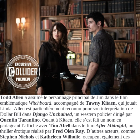
Todd Allen
a assumé le personnage principal de Jim dans le film
emblématique
Witchboard
, accompagné de
Tawny Kitaen
, qui jouait
Linda. Allen est particulièrement reconnu pour son interprétation de
Dollar Bill dans
Django Unchained
, un western policier dirigé par
Quentin Tarantino
. Quant à Kitaen, elle s’est fait un nom en
partageant l’affiche avec
Tim Abell
dans le film
After Midnight
, un
thriller érotique réalisé par
Fred Olen Ray
. D’autres acteurs, comme
Stephen Nichols
et
Katheleen Wilhoite
, occupent également des