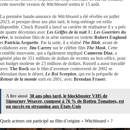
cette nouvelle version de
Witchboard
sortira le 15 août.
La première bande-annonce de
Witchboard
a été révélée en juillet
2023, et presque deux ans plus tard, le long-métrage est enfin
disponible. Chuck Russell a lancé sa carrière de réalisateur il y a près
de quatre décennies avec
Les Griffes de la nuit 3 : Les Guerriers du
rêve
, le troisième film de la série mettant en vedette
Robert Englund
et
Patricia Arquette
. Par la suite, il a réalisé
The Blob
, avant de
collaborer avec
Jim Carrey
sur le célèbre film
The Mask
. Cette
comédie innovante, qui a également impliqué
Cameron Diaz
, a
généré plus de 351 millions de dollars de recettes au box-office, pour
un budget modeste de 23 millions de dollars. Russell a aussi travaillé
avec
The Rock
sur le film d’aventure controversé de 2002 se
déroulant dans le désert,
Le Roi Scorpion
, qui est la préquelle de
Retour de la momie
sorti en 2001, avec
Brendan Fraser
.
A lire aussi
30 ans plus tard, le blockbuster VHS de
Sigourney Weaver, composé à 76 % de Rotten Tomatoes, est
un succès en streaming aux États-Unis
Quels acteurs ont participé au film d’origine « Witchboard » ?