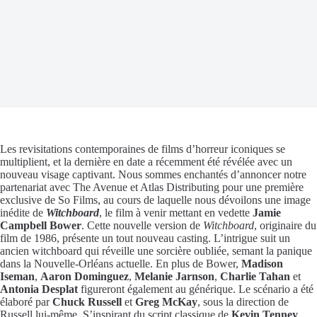
Les revisitations contemporaines de films d’horreur iconiques se
multiplient, et la dernière en date a récemment été révélée avec un
nouveau visage captivant. Nous sommes enchantés d’annoncer notre
partenariat avec The Avenue et Atlas Distributing pour une première
exclusive de So Films, au cours de laquelle nous dévoilons une image
inédite de
Witchboard
, le film à venir mettant en vedette
Jamie
Campbell Bower
. Cette nouvelle version de
Witchboard
, originaire du
film de 1986, présente un tout nouveau casting. L’intrigue suit un
ancien witchboard qui réveille une sorcière oubliée, semant la panique
dans la Nouvelle-Orléans actuelle. En plus de Bower,
Madison
Iseman
,
Aaron Dominguez
,
Melanie Jarnson
,
Charlie Tahan
et
Antonia Desplat
figureront également au générique. Le scénario a été
élaboré par
Chuck Russell
et
Greg McKay
, sous la direction de
Russell lui-même. S’inspirant du script classique de
Kevin Tenney
,