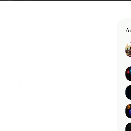
Ar
t la série télévisée en streaming n°1 de Netflix
itiques les plus fréquentes avec le drame amoureux
 de streaming soit souvent pointé du doigt pour mettre
024