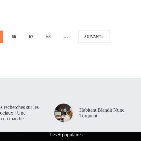
 cela fait déjà six mois que le quinzième Docteur,
u de nos écrans. Il faut admettre qu’après avoir
024
66
67
68
…
SUIVANT
es recherches sur les
Habitant Blandit Nunc
sociaux : Une
Torquent
on en marche
Les + populaires