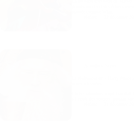
La division télévision de Marvel
grands succès et des échecs reten
animée créative What…
Jérôme
22 décembre 2
Actualités
,
Séries
Le réalisateur de « Harry Potter 
séries télévisées
Chris Columbus, à qui l’on doit l
à l’école des sorciers, partage s
Jérôme
21 décembre 2