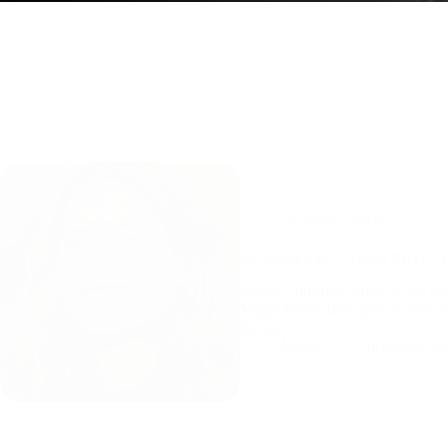
Actualités
,
Séries
La saison 6 de « Virgin River » es
Netflix confronte l’une de ses cr
Virgin River. Bien que le service
fin trop…
Jérôme
23 décembre 2