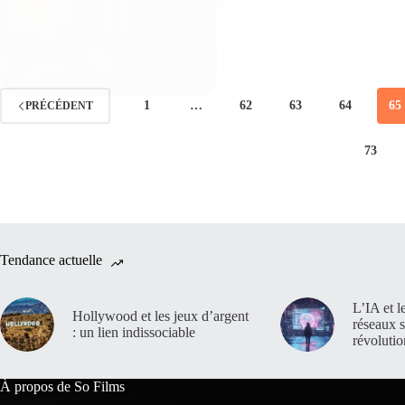
Il est incroyable de constater que
incarné par Ncuti Gatwa, a dispar
arrêté…
Jérôme
21 décembre 2
1
…
62
63
64
65
PRÉCÉDENT
73
Tendance actuelle
L’IA et l
Hollywood et les jeux d’argent
réseaux 
: un lien indissociable
révoluti
À propos de So Films