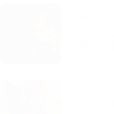
Actualités
,
Séries
Le showrunner de « Doctor Who 
Le scénariste vétéran de Doctor 
encourageantes pour les admirateu
récemment pris un tournant « w
Jérôme
23 décembre 2
Actualités
,
Séries
Le patron de Marvel TV dit qu’il 
mettre fin à « What If… » Avec l