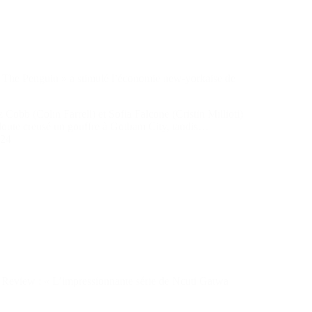
 The Penguin » a stimulé l’économie new-yorkaise de
z Cobb (Colin Farrell) et Sofia Falcone (Cristin Millioti)
oute creusé un gouffre à Gotham City, tandis…
024
Review : « L’impressionnante série de Ncuti Gatwa