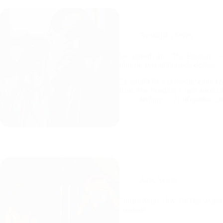
Actualités
,
Séries
Le spin-off de « The Batman » «
plus de 100 millions de dollars
Le conflit lié à la drogue entre O
dans The Penguin a sans aucun d
Jérôme
21 décembre 2
Avis
,
Séries
Doctor Who : Joy To The World 
continue »