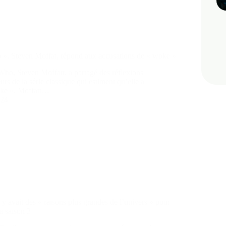
», Steven Moffat, répond aux accusations de « woke »
Who, Steven Moffatt, a partagé des réflexions
rs de la série classique qui estiment qu’elle a
oke ». Moffatt…
024
y avait des « raisons plus grandes de l’univers » pour
a saison 3