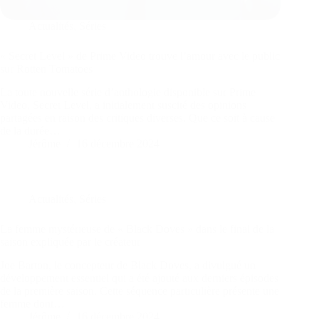
Actualités
,
Séries
« Secret Level » de Prime Video trouve l’amour avec le public
sur Rotten Tomatoes
La toute nouvelle série d’anthologie disponible sur Prime
Video, Secret Level, a initialement suscité des opinions
partagées en raison des critiques diverses. Que ce soit à cause
de la durée…
Jérôme
16 décembre 2024
Actualités
,
Séries
La femme mystérieuse de « Black Doves » dans le final de la
saison expliquée par le créateur
Joe Barton, le concepteur de Black Doves, a divulgué un
développement essentiel qui a été ajouté aux derniers épisodes
de la première saison. Cette séquence particulière présente une
femme dont…
Jérôme
16 décembre 2024