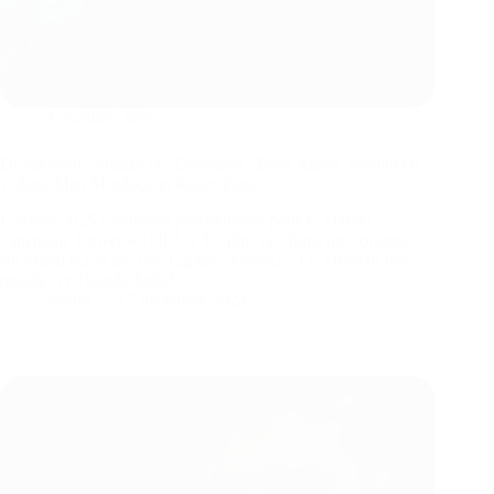
Actualités
,
Séries
De nouvelles images de ‘Daredevil : Born Again’ mettent en
vedette Matt Murdock et Karen Page
L’année 2025 s’annonce passionnante pour le Marvel
Cinematic Universe (MCU). En plus des films qui sortiront
sur grand écran tels que Captain America : Le Meilleur des
mondes et Thunderbolts*,…
Jérôme
17 décembre 2024