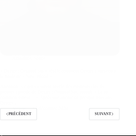
Actualités
,
Séries
« Dexter : Original Sin » révèle comment Dexter a survécu à
la finale de « New Blood »
Attention : ce qui va suivre révèle des éléments clés du
premier épisode de Dexter : Original Sin, intitulé « Et au
commencement… » Après une attente de presque trois ans,
Dexter…
Jérôme
13 décembre 2024
PRÉCÉDENT
SUIVANT