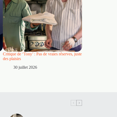
Critique de ‘Tony’ : Pas de vraies réserves, juste
Critique : « Spider
des plaisirs
dépasse d’une manièr
Way Home » pour dev
30 juillet 2026
par excellence
28 juillet 2026