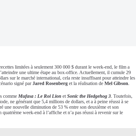
recettes limitées à seulement 300 000 $ durant le week-end, le film a
 d’atteindre une ultime étape au box-office. Actuellement, il cumule 29
llars sur le marché international, cela reste insuffisant pour atteindre les
cénario signé par
Jared Rosenberg
et la réalisation de
Mel Gibson
.
ions comme
Mufasa : Le Roi Lion
et
Sonic the Hedgehog 3
. Toutefois,
de, ne générant que 5,4 millions de dollars, et a à peine réussi à se
tré une nouvelle diminution de 53 % entre son deuxième et son
n quatrième week-end à l’affiche et n’a pas réussi à revenir sur le