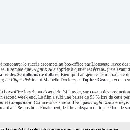
 à rencontrer le succès escompté au box-office par Lionsgate. Avec des 
les. Il semble que
Flight Risk
s’apprête à quitter les écrans, juste avant
arre des 30 millions de dollars
. Bien qu’il ait généré 12 millions de do
ing de
Flight Risk
inclut Michelle Dockery et
Topher Grace
, avec un s
on du box-office lors du week-end du 24 janvier, surpassant des product
on second week-end. Le film a subi une baisse de 53 % lors de cette pério
an
et
Companion
. Comme si cela ne suffisait pas,
Flight Risk
a enregis
tant à la 8e position. Finalement, le film a disparu du top 10 lors de so
est la comédie la plus charmante que vous verrez cette année