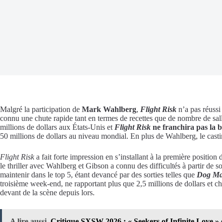
Malgré la participation de
Mark Wahlberg
,
Flight Risk
n’a pas réussi
connu une chute rapide tant en termes de recettes que de nombre de sal
millions de dollars aux États-Unis et
Flight Risk
ne franchira pas la b
50 millions de dollars au niveau mondial. En plus de Wahlberg, le cast
Flight Risk
a fait forte impression en s’installant à la première positi
le thriller avec Wahlberg et Gibson a connu des difficultés à partir de s
maintenir dans le top 5, étant devancé par des sorties telles que
Dog M
troisième week-end, ne rapportant plus que 2,5 millions de dollars et chu
devant de la scène depuis lors.
A lire aussi
Critique SXSW 2026 : « Seekers of Infinite Love » 