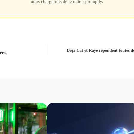
nous chargerons de le retirer promptly.
Doja Cat et Raye répondent toutes de
éros