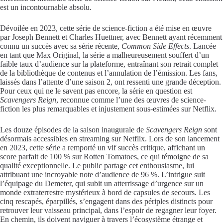
est un incontournable absolu.
Dévoilée en 2023, cette série de science-fiction a été mise en œuvre
par Joseph Bennett et Charles Huettner, avec Bennett ayant récemment
connu un succès avec sa série récente,
Common Side Effects
. Lancée
en tant que Max Original, la série a malheureusement souffert d’un
faible taux d’audience sur la plateforme, entraînant son retrait complet
de la bibliothèque de contenus et l’annulation de l’émission. Les fans,
laissés dans l’attente d’une saison 2, ont ressenti une grande déception.
Pour ceux qui ne le savent pas encore, la série en question est
Scavengers Reign
, reconnue comme l’une des œuvres de science-
fiction les plus remarquables et injustement sous-estimées sur Netflix.
Les douze épisodes de la saison inaugurale de
Scavengers Reign
sont
désormais accessibles en streaming sur Netflix. Lors de son lancement
en 2023, cette série a remporté un vif succès critique, affichant un
score parfait de 100 % sur Rotten Tomatoes, ce qui témoigne de sa
qualité exceptionnelle. Le public partage cet enthousiasme, lui
attribuant une incroyable note d’audience de 96 %. L’intrigue suit
l’équipage du Demeter, qui subit un atterrissage d’urgence sur un
monde extraterrestre mystérieux à bord de capsules de secours. Les
cinq rescapés, éparpillés, s’engagent dans des périples distincts pour
retrouver leur vaisseau principal, dans l’espoir de regagner leur foyer.
En chemin, ils doivent naviguer à travers l’écosystème étrange et