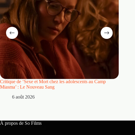
Critique de ‘Sexe et Mort chez les adolescents au Camp
Critique
Miasma’ : Le Nouveau Sang
5 
6 août 2026
À propos de So Films